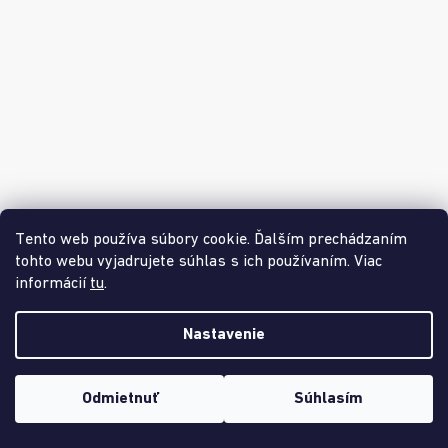
KÓD: DETI10
(25.5. - 8.6.2026)
Tento web používa súbory cookie. Ďalším prechádzaním
tohto webu vyjadrujete súhlas s ich používaním. Viac
informácií
tu
.
Nastavenie
MUFFIK BIO cleaner
🔥
Zľava až 30 %? ÁNO!
Leto je v plnom prúde, no my už robíme
Skladem
(>5 ks)
miesto pre naše jesenné novinky. A vy nám s tým pomôžete!
Odmietnuť
Súhlasím
Nakúpte ortopedické podložky,
aktívne pomôcky
alebo úložné
boxy s letnými zľavami až do
19. júla.
🛒
€5