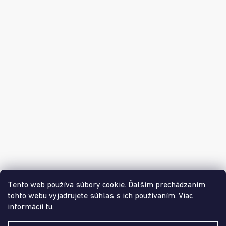
Informácie pre zákazníkov
Informácie pre partnerov
O MUFFIKOVI
Možnosti dopravy
Možnosti platby
Tento web používa súbory cookie. Ďalším prechádzaním
tohto webu vyjadrujete súhlas s ich používaním. Viac
informácií
tu
.